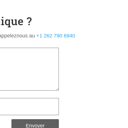
ique ?
u appeleznous au
+1 262 790 6940
Envoyer