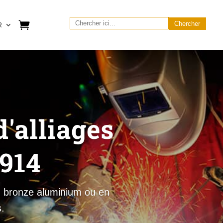
Search
R
for:
'alliages
1914
 bronze aluminium ou en
.