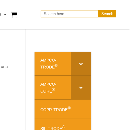
Buscar:
S
AMPCO-
®
r una
TRODE
AMPCO-
®
CORE
®
COPR-TRODE
®
SIL-TRODE