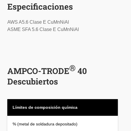
Especificaciones
AWS A5.6 Clase E CuMnNiAl
ASME SFA 5.6 Clase E CuMnNiAl
®
AMPCO-TRODE
40
Descubiertos
Límites de composición química
% (metal de soldadura depositado)