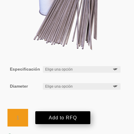
Especificación
Diameter
AMPCO-
Add to RFQ
TRODE®
46
cantidad