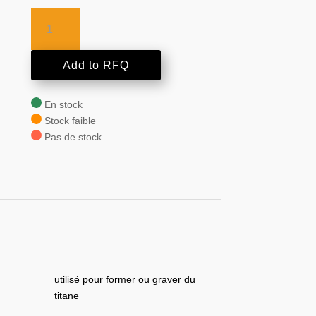
quantité
de
AMPCO-
CORE®
Add to RFQ
300
En stock
Stock faible
Pas de stock
utilisé pour former ou graver du
titane