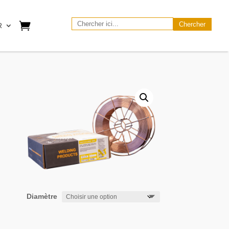
Search
R
for:
Diamètre