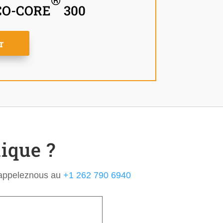
CO-CORE
300
r
ique ?
u appeleznous au
+1 262 790 6940