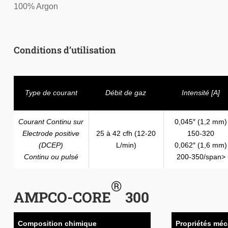
100% Argon
Conditions d’utilisation
Type de courant
Débit de gaz
Intensité [A]
Courant Continu sur
0,045″ (1,2 mm)
Electrode positive
25 à 42 cfh (12-20
150-320
(DCEP)
L/min)
0,062″ (1,6 mm)
Continu ou pulsé
200-350/span>
®
AMPCO-CORE
300
Composition chimique
Propriétés mé