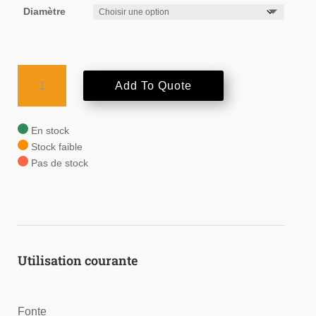
Diamètre
quantité
Add To Quote
de
AMPCO-
TRODE®
En stock
10
Stock faible
Pas de stock
Utilisation courante
Fonte